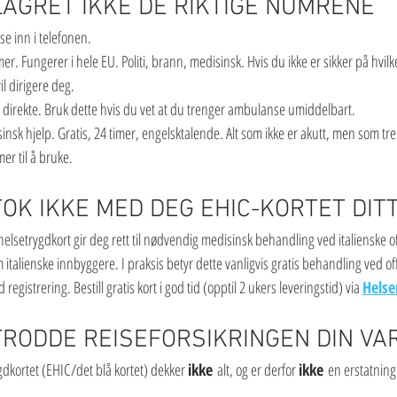
 LAGRET IKKE DE RIKTIGE NUMRENE
sse inn i telefonen.
Fungerer i hele EU. Politi, brann, medisinsk. Hvis du ikke er sikker på hvilk
il dirigere deg.
direkte. Bruk dette hvis du vet at du trenger ambulanse umiddelbart.
nsk hjelp. Gratis, 24 timer, engelsktalende. Alt som ikke er akutt, men som tre
r til å bruke.
TOK IKKE MED DEG EHIC-KORTET DIT
elsetrygdkort gir deg rett til nødvendig medisinsk behandling ved italienske o
italienske innbyggere. I praksis betyr dette vanligvis gratis behandling ved offe
egistrering. Bestill gratis kort i god tid (opptil 2 ukers leveringstid) via 
Helse
 TRODDE REISEFORSIKRINGEN DIN VA
gdkortet (EHIC/det blå kortet) dekker 
ikke
 alt, og er derfor 
ikke
 en erstatning 