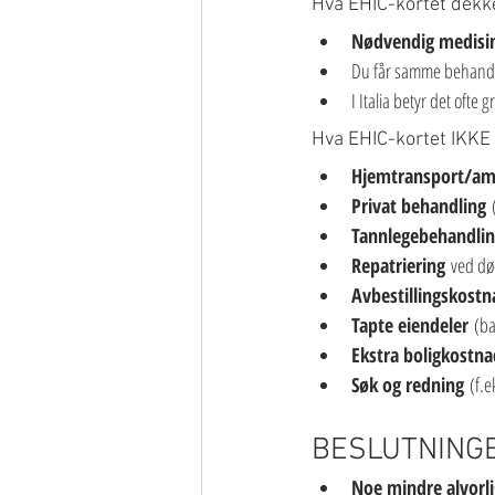
Hva EHIC-kortet dekk
Nødvendig medisi
Du får samme behandl
I Italia betyr det ofte 
Hva EHIC-kortet IKKE
Hjemtransport/am
Privat behandling
 
Tannlegebehandli
Repatriering
 ved dø
Avbestillingskostn
Tapte eiendeler
 (ba
Ekstra boligkostna
Søk og redning
 (f.e
BESLUTNINGE
Noe mindre alvorli