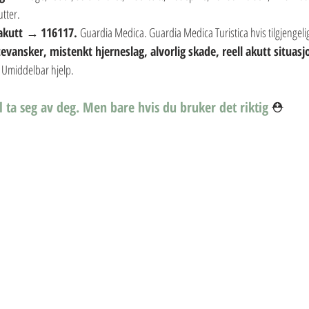
tter.
akutt
 → 
116117. 
Guardia Medica. Guardia Medica Turistica hvis tilgjengelig
evansker, mistenkt hjerneslag, alvorlig skade, reell akutt situasj
 Umiddelbar hjelp.
il ta seg av deg. Men bare hvis du bruker det riktig
 ⛑️