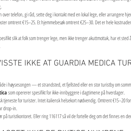
g.
n over telefon, gi råd, sette deg i kontakt med en lokal lege, eller arrangere h
koster omtrent €15–25. Et hjemmebesøk omtrent €25–30. Det er hele kostnaden
sifikt slik at folk som trenger lege, men ikke trenger akuttmottak, har et sted å
.
VISSTE IKKE AT GUARDIA MEDICA TUR
mråde i høysesongen — et strandsted, et fjellsted eller en stor turistby om so
tica
 som opererer spesifikt for ikke-innbyggere i dagtimene på hverdager.
sk tjeneste for turister. Intet italiensk helsekort nødvendig. Omtrent €15–20 fo
ar drop-in.
r på turistkontoret. Eller ring 116117 så vil de fortelle deg om det finnes en de