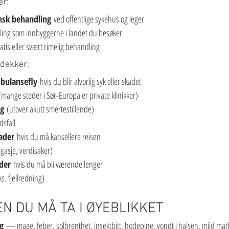
er:
nsk behandling
 ved offentlige sykehus og leger
ing som innbyggerne i landet du besøker
gratis eller svært rimelig behandling
 dekker:
bulansefly
 hvis du blir alvorlig syk eller skadet
(mange steder i Sør-Europa er private klinikker)
ng
 (utover akutt smertestillende)
dsfall
ader
 hvis du må kansellere reisen
gasje, verdisaker)
der
 hvis du må bli værende lenger
ks. fjellredning)
N DU MÅ TA I ØYEBLIKKET
g
 — mage, feber, solbrenthet, insektbitt, hodepine, vondt i halsen, mild mat