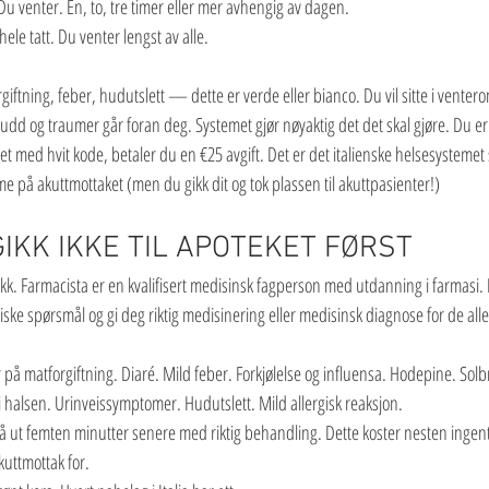
u venter. En, to, tre timer eller mer avhengig av dagen.
hele tatt. Du venter lengst av alle.
iftning, feber, hudutslett — dette er verde eller bianco. Du vil sitte i vente
udd og traumer går foran deg. Systemet gjør nøyaktig det det skal gjøre. Du er 
evet med hvit kode, betaler du en €25 avgift. Det er det italienske helsesystemet
e på akuttmottaket (men du gikk dit og tok plassen til akuttpasienter!)
GIKK IKKE TIL APOTEKET FØRST
ikk. Farmacista er en kvalifisert medisinsk fagperson med utdanning i farmasi.
stiske spørsmål og gi deg riktig medisinering eller medisinsk diagnose for de all
matforgiftning. Diaré. Mild feber. Forkjølelse og influensa. Hodepine. Solbre
i halsen. Urinveissymptomer. Hudutslett. Mild allergisk reaksjon.
å ut femten minutter senere med riktig behandling. Dette koster nesten ingent
kuttmottak for.