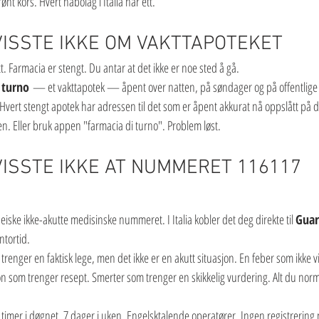
nt kors. Hvert nabolag i Italia har ett.
 VISSTE IKKE OM VAKTTAPOTEKET
. Farmacia er stengt. Du antar at det ikke er noe sted å gå.
 turno
 — et vakttapotek — åpent over natten, på søndager og på offentlige 
Hvert stengt apotek har adressen til det som er åpent akkurat nå oppslått på d
ssen. Eller bruk appen "farmacia di turno". Problem løst.
 VISSTE IKKE AT NUMMERET 116117 
eiske ikke-akutte medisinske nummeret. I Italia kobler det deg direkte til 
Guar
ntortid.
enger en faktisk lege, men det ikke er en akutt situasjon. En feber som ikke v
jon som trenger resept. Smerter som trenger en skikkelig vurdering. Alt du normal
24 timer i døgnet, 7 dager i uken. Engelsktalende operatører. Ingen registrering