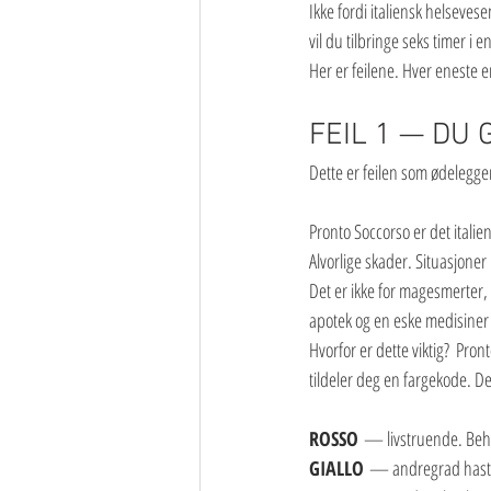
Ikke fordi italiensk helseves
vil du tilbringe seks timer 
Her er feilene. Hver eneste
FEIL 1 — DU
Dette er feilen som ødelegge
Pronto Soccorso er det italie
Alvorlige skader. Situasjoner h
Det er ikke for magesmerter, 
apotek og en eske medisine
Hvorfor er dette viktig?  Pr
tildeler deg en fargekode. De
ROSSO
 — livstruende. Beh
GIALLO
 — andregrad hastet