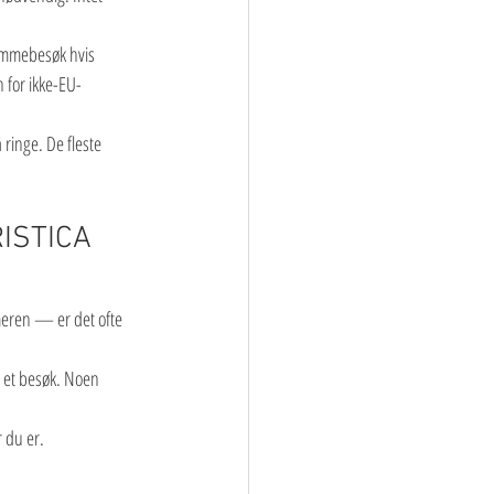
jemmebesøk hvis 
 for ikke-EU-
 ringe. De fleste 
ISTICA 
mmeren — er det ofte 
r et besøk. Noen 
r du er.