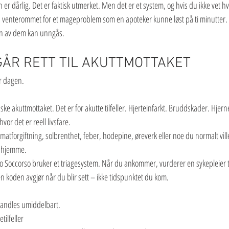
en er dårlig. Det er faktisk utmerket. Men det er et system, og hvis du ikke vet 
i en venterommet for et mageproblem som en apoteker kunne løst på ti minutter.
 en av dem kan unngås.
 GÅR RETT TIL AKUTTMOTTAKET
r dagen.
nske akuttmottaket. Det er for akutte tilfeller. Hjerteinfarkt. Bruddskader. Hje
vor det er reell livsfare.
matforgiftning, solbrenthet, feber, hodepine, øreverk eller noe du normalt vil
r hjemme.
onto Soccorso bruker et triagesystem. Når du ankommer, vurderer en sykepleier t
n koden avgjør når du blir sett – ikke tidspunktet du kom.
andles umiddelbart.
ilfeller