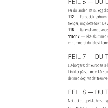
FEIL 6 — DU
Før du lander i Italia, legg di
112
 — Europeisk nødnummer. 
trenger, ring dette først. De v
118
 — Italiensk ambulanse 
116117
 — Ikke-akutt medisi
er nummeret du faktisk komme
FEIL 7 — DU 
EU-borgere: ditt europeiske h
klinikker på samme vilkår som 
det med deg. Vis det frem ved r
FEIL 8 — DU
Nei, det europeiske helsetry