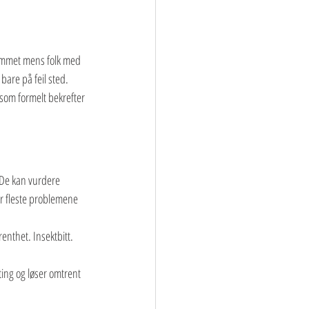
rommet mens folk med 
bare på feil sted.
 som formelt bekrefter 
 De kan vurdere 
er fleste problemene 
nthet. Insektbitt. 
ing og løser omtrent 