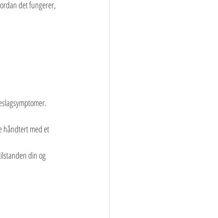
hvordan det fungerer, 
rneslagsymptomer. 
le håndtert med et 
ilstanden din og 