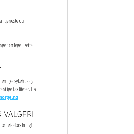
en tjeneste du 
nger en lege. Dette 
T
ffentlige sykehus og 
ntlige fasiliteter. Ha 
norge.no
.
R VALGFRI
for reiseforsikring!