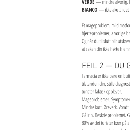
VERDE
 — mindre alvorlig. D
BIANCO
 — ikke akutt i det 
Et mageproblem, mild matforg
hjerteproblemer, alvorlige br
Og når du til slutt blir utskr
at saken din ikke hørte hjemm
FEIL 2 — DU 
Farmacia er ikke bare en but
tilstanden din, stille diagno
turister faktisk opplever.
Mageproblemer. Symptomer på 
Mindre kutt. Øreverk. Vondt 
Gå inn. Beskriv problemet. G
80% av det turister køer på a