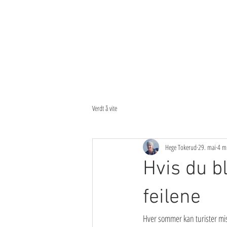
Verdt å vite
Hege Tokerud
29. mai
4 mi
Hvis du bl
feilene
Hver sommer kan turister miste