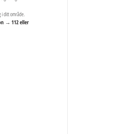
 i ditt område.
on
 → 
112 eller 