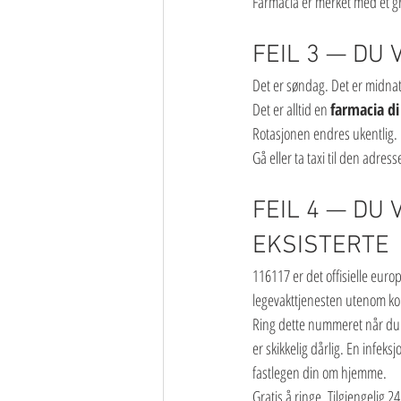
Farmacia er merket med et grø
FEIL 3 — DU
Det er søndag. Det er midnatt
Det er alltid en 
farmacia di
Rotasjonen endres ukentlig. 
Gå eller ta taxi til den adre
FEIL 4 — DU
EKSISTERTE
116117 er det offisielle europ
legevakttjenesten utenom ko
Ring dette nummeret når du tr
er skikkelig dårlig. En infeks
fastlegen din om hjemme.
Gratis å ringe. Tilgjengelig 