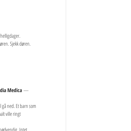
helligdager. 
øren. Sjekk døren. 
dia Medica
 — 
il gå ned. Et barn som 
t ville ringt 
 nødvendig. Intet 