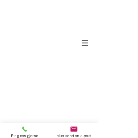
TIL FOTS AS
/ Tel.
47876423
/
post@til-fots.no
/ Org nr
Ring oss gjerne
eller send en e-post