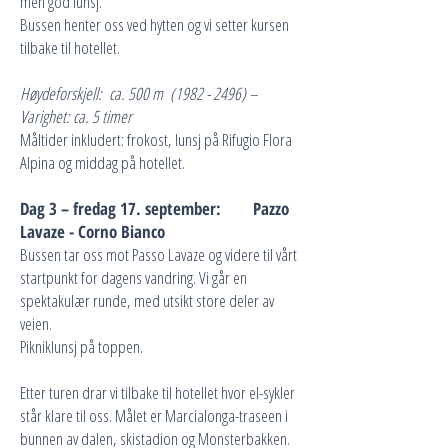
men god lunsj.
Bussen henter oss ved hytten og vi setter kursen
tilbake til hotellet.
Høydeforskjell: ca. 500 m
(1982 - 2496)
–
Varighet: ca. 5 timer
Måltider inkludert: frokost, lunsj på Rifugio Flora
Alpina og middag på hotellet.
Dag 3 – fredag 17. september: Pazzo
Lavaze - Corno Bianco
Bussen tar oss mot Passo Lavaze og videre til vårt
startpunkt for dagens vandring. Vi går en
spektakulær runde, med utsikt store deler av
veien.
Pikniklunsj på toppen.
Etter turen drar vi tilbake til hotellet hvor el-sykler
står klare til oss. Målet er Marcialonga-traseen i
bunnen av dalen, skistadion og Monsterbakken.