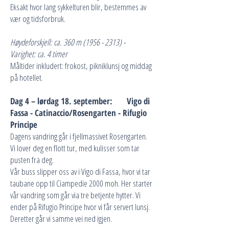
Eksakt hvor lang sykkelturen blir, bestemmes av
vær og tidsforbruk.
Høydeforskjell: ca. 360 m
(1956 - 2313)
-
Varighet: ca. 4 timer
Måltider inkludert: frokost, pikniklunsj og middag
på hotellet.
Dag 4 – lørdag 18. september: Vigo di
Fassa - Catinaccio/Rosengarten - Rifugio
Principe
Dagens vandring går i fjellmassivet Rosengarten.
Vi lover deg en flott tur, med kulisser som tar
pusten fra deg.
Vår buss slipper oss av i Vigo di Fassa, hvor vi tar
taubane opp til Ciampedie 2000 moh. Her starter
vår vandring som går via tre betjente hytter. Vi
ender på Rifugio Principe hvor vi får servert lunsj.
Deretter går vi samme vei ned igjen.