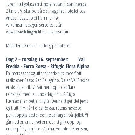
Turen fra flyplassen til hotellet tar til sammen ca.
2 timer.
Vi skal bo på det hyggelige hotellet
Los
Andes
i Castello di Fiemme.
Før
velkomstmiddagen serveres, står
velværeavdelingen til din disposisjon.
Måltider inkludert: middag på hotellet.
Dag 2 – torsdag 16. september: Val
Fredda - Forca Rossa - Rifugio Flora Alpina
En interessant og utfordrende rute med flott
utsikt over Passo San Pellegrino. Dalen Val Fredda
er vid og solrik. Vi 'varmer opp' i det flate
terrenget med lett underlag inn til Rifugio
Fuchiade, en betjent hytte. Derfra stiger det jevnt
og trutt til vi når Forca Rossa, rutens høyeste
punkt oppkalt etter den røde fargen på fjellet. Vi
går ned en annen vei enn den vi gikk opp, og
ender på hytten Flora Alpina. Her blir det en sen,