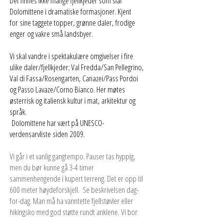
Det finnes ikke mange fjellkjeder som slår
Dolomittene i dramatiske formasjoner. Kjent
for sine taggete topper, grønne daler, frodige
enger og vakre små landsbyer.
Vi skal vandre i spektakulære omgivelser i fire
ulike daler/fjellkjeder; Val Fredda/San Pellegrino,
Val di Fassa/Rosengarten, Canazei/Pass Pordoi
og Passo Lavaze/Corno Bianco.
Her møtes
østerrisk og italiensk kultur i mat, arkitektur og
språk.
Dolomittene har vært på UNESCO-
verdensarvliste siden 2009.
Vi går i et vanlig gangtempo. Pauser tas hyppig,
men du bør kunne gå 3-4 timer
sammenhengende i kupert terreng. Det er opp til
600 meter høydeforskjell. Se beskrivelsen dag-
for-dag. Man må ha vanntette fjellstøvler eller
hikingsko med god støtte rundt anklene.
Vi bor