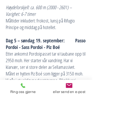
Høydeforskjell: ca. 600 m
(2000 - 2601)
–
Varighet: 6-7 timer
Måltider inkludert: frokost, lunsj på Rifugio
Principe og middag på hotellet.
Dag 5 – søndag 19. september: Passo
Pordoi - Sass Pordoi - Piz Boé
Etter ankomst Pordoipasset tar vi taubane opp til
2950 moh. Her starter vår vandring. Har vi
klarvær, ser vi store deler av Sellamassivet.
Målet er hytten Piz Boé som ligger på 3150 moh.
Vi går i et veldig moderat tempo. Pikniklunsj
underveis, pluss at det er mulig å kjøpe
Ring oss gjerne
eller send en e-post
drikke/snacks flere steder underveis denne
dagen.
Høydeforskjell : 150 m
(3000 - 3150)
– Varighet :
ca. 6 timer
Måltider inkludert: frokost, pikniklunsj underveis