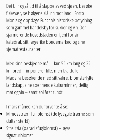
Det blir også tid til å slappe av ved sjøen, besøke
fiskevær, se bølgene slå inn mot land i Porto
Moniz og oppdage Funchals historiske betydning
som gammel handelsby for sukker og vin. Den
sjarmerende hovedstaden er kjent for sin
katedral, sitt fargerike bondemarked og sine
sjømatrestauranter.
Med sine beskjedne mål – kun 56 km lang og 22
km bred – imponerer lille, men kraftfulle
Madeira besøkende med sitt vakre, blomsterfylte
landskap, sine spennende kulturminner, deilig
mat og vin – samt sol året rundt.
I mars måned kan du forvente å se:
Mimosatrær i full blomst (de lysegule trærne som
dufter sterkt)
Strelitzia (paradisfuglblomst) – øyas
signaturblomst