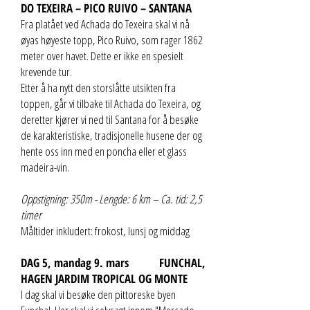
DO TEXEIRA – PICO RUIVO – SANTANA
Fra platået ved Achada do Texeira skal vi nå
øyas høyeste topp, Pico Ruivo, som rager 1862
meter over havet. Dette er ikke en spesielt
krevende tur.
Etter å ha nytt den storslåtte utsikten fra
toppen, går vi tilbake til Achada do Texeira, og
deretter kjører vi ned til Santana for å besøke
de karakteristiske, tradisjonelle husene der og
hente oss inn med en poncha eller et glass
madeira-vin.
Oppstigning: 350m - Lengde: 6 km – Ca. tid: 2,5
timer
Måltider inkludert: frokost, lunsj og middag
DAG 5, mandag 9. mars FUNCHAL,
HAGEN JARDIM TROPICAL OG MONTE
I dag skal vi besøke den pittoreske byen