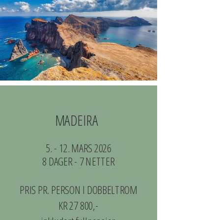
MADEIRA
​5. - 12. MARS 2026
8 DAGER - 7 NETTER
PRIS PR. PERSON I DOBBELTROM
KR 27 800,-