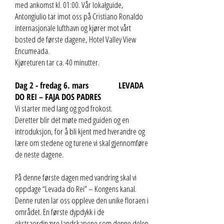
med ankomst kl. 01:00. Vår lokalguide,
Antongiulio tar imot oss på Cristiano Ronaldo
internasjonale lufthavn og kjører mot vårt
bosted de første dagene, Hotel Valley View
Encumeada.
Kjøreturen tar ca. 40 minutter.
Dag 2 - fredag 6. mars LEVADA
DO REI – FAJA DOS PADRES
Vi starter med lang og god frokost.
Deretter blir det møte med guiden og en
introduksjon, for å bli kjent med hverandre og
lære om stedene og turene vi skal gjennomføre
de neste dagene.
På denne første dagen med vandring skal vi
oppdage “Levada do Rei” – Kongens kanal.
Denne ruten lar oss oppleve den unike floraen i
området. En første dypdykk i de
ekstraordinære landskapene som denne delen