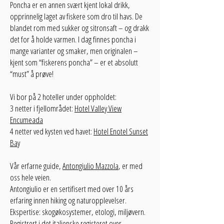
Poncha er en annen svært kjent lokal drikk,
opprinnelig laget av fiskere som dro til havs. De
blandet rom med sukker og sitronsaft – og drakk
det for å holde varmen. I dag finnes poncha i
mange varianter og smaker, men originalen –
kjent som “fiskerens poncha” – er et absolutt
“must” å prøve!
Vi bor på 2 hoteller under oppholdet:
3 netter i fjellområdet:
Hotel Valley View
Encumeada
4 netter ved kysten ved havet:
Hotel Enotel Sunset
Bay
Vår erfarne guide,
Antongiulio Mazzola
, er med
oss hele veien.
Antongiulio er en sertifisert med over 10 års
erfaring innen hiking og naturopplevelser.
Ekspertise: skogøkosystemer, etologi, miljøvern.
Registrert i det italienske registeret over