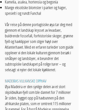
Kamelia, asalea, hortensia og begonia
Mange eksotiske blomster i parker og hager,
spesielt i og rundt Funchal
Vår reise på denne portugisiske øya tar deg med
gjennom et landskap krysset av levadaer,
buldrende fossefall, forhistoriske skoger, grønne
fjell og havklipper som stiger høyt over
Atlanterhavet. Med en erfaren turleder som guide
opplever vi den lokale kulturen gjennom besøk i
småbyer og landsbyer, vi beundrer det
subtropiske landskapet på rolige turer – og
selvsagt: vi nyter det lokale kjøkkenet.
MADEIRAS VULKANSKE OPPHAV
Øya Madeira er den synlige delen av et stort
skjoldvulkan-fjell som ble dannet for 7 millioner
år siden, bygget opp på havbunnen på den
afrikanske platen, som er omtrent 115 millioner
år gammel. For å forstå Madeiras opprinnelse