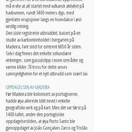
må vi vite at alt startet med vulkansk aktivitet på
havbunnen, rundt 3400 meters dyp, med
gjentatte erupsjoner langs en hovedakse i øst-
vestlig retning.
Den siste registrerte utbruddet, basert på en
studie av karboninnholdet i bergarten på
Madeira, fant sted for omtrent 6850 år siden.
Selv i dag finnes det enkelte sekundære
virkninger, som gassutslipp i noen områder og
varme kilder. Til tross for dette anses
sannsynligheten for et nytt utbrudd som svært lav.
OPPDAGELSEN AV MADEIRA
Før Madeira ble kolonisert av portugiserne,
hadde øya allerede blitt nevnt i enkelte
geografiske verk og på kart. Men det var først på
1400-tallet, under den portugisiske
oppdagelsestiden, at øya Porto Santo ble
gjenoppdaget av João Gonçalves Zarco og Tristão