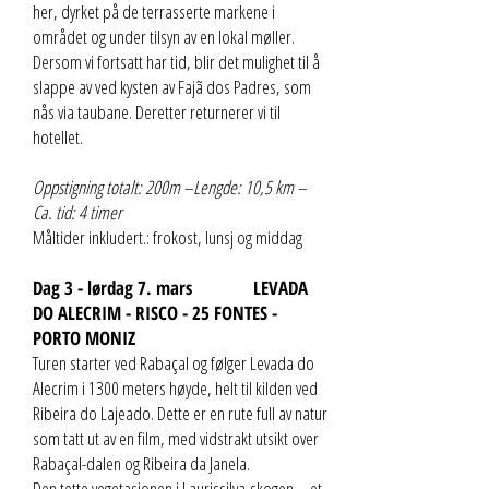
her, dyrket på de terrasserte markene i
området og under tilsyn av en lokal møller.
Dersom vi fortsatt har tid, blir det mulighet til å
slappe av ved kysten av Fajã dos Padres, som
nås via taubane. Deretter returnerer vi til
hotellet.
Oppstigning totalt: 200m –Lengde: 10,5 km –
Ca. tid: 4 timer
Måltider inkludert.: frokost, lunsj og middag
Dag 3 - lørdag 7. mars LEVADA
DO ALECRIM - RISCO - 25 FONTES -
PORTO MONIZ
Turen starter ved Rabaçal og følger Levada do
Alecrim i 1300 meters høyde, helt til kilden ved
Ribeira do Lajeado. Dette er en rute full av natur
som tatt ut av en film, med vidstrakt utsikt over
Rabaçal-dalen og Ribeira da Janela.
Den tette vegetasjonen i Laurissilva-skogen – et