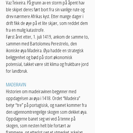
Vaz Teixeira. På grunn av en storm på åpent hav
ble skipet deres ført bort fra sin vanlige rute og
drev nærmere Afrikas kyst. Etter mange dager i
drift fikk de øye på et lite skjær, som reddet dem
fra en mulig katastrofe.
Først året etter, 1. juli 1419, ankom de samme to,
sammen med Bartolomeu Perestrelo, den
ikoniske øya Madeira. Øya hadde en strategisk
beliggenhet og bød på stort økonomisk
potensial, takket være sitt klima og fruktbare jord
for landbruk.
MADEIRAVIN
Historien om madeiravinen begynner med
oppdagelsen av øya i 1418. Ordet “Madeira”
betyr “tre” på portugisisk, og navnet kommer fra
den ugjennomtrengelige skogen som dekket øya.
Oppdagerne banet seg vei ved å tenne på
skogen, som nesten helt ble fortært av
flammene, og etterlot seg et utmerket askelag