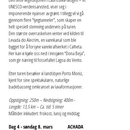
UNESCO-verdensarvsted, viser seg i
imponerende nyanser av grønt. I tillegg vil vi gå
gjennom flere "lyngtunneler", som skaper en
helt spesiell stemning underveis på turen.
Den største overraskelsen venter ved kilden til
Levada do Alecrim, en vannkanal som ble
bygget for å forsyne vannkraftverket i Calheta.
Her kan vi kjøle oss ned i innsjøen “Dona Beja”,
som gir næring til fossefallet Lagoa do Vento.
Etter turen besøker vi landsbyen Porto Moniz,
kjent for sine spektakulære, naturlige
badebasseng omkranset av lavaformasjoner.
Oppstigning: 250m – Nedstigning: 400m -
Lengde: 13,5 km – Ca. tid: 5 timer
Måltider inkludert: frokost, lunsj og middag
Dag 4 - søndag 8. mars ACHADA