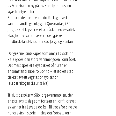
av Madeira kan by på, og som fører oss inn i
øyas frodige natur.
Startpunktet for Levada do Rei ligger ved
vannbehandlingsanlegget i Quebradas, i São
Jorge. Først krysser vi et område med eksotisk
skog hvor vi kan observere de typiske
jordbrukslandskapene i São Jorge og Santana.
Det grønne landskapet som omgir Levada do
Rei skyldes den store vannmengden i området.
Det mest spesielle øyeblikket på turen er
ankomsten til Ribeiro Bonito – et isolert sted
dekket av tett vegetasjon typisk for
laurbærskogen (Laurissilva).
Til slutt besøker vi São Jorge-vannmøllen, den
eneste av sitt slag som fortsatt er i drift, drevet
av vannet fra Levada do Rei. Til tross for sine tre
hundre års historie, males det fortsatt korn