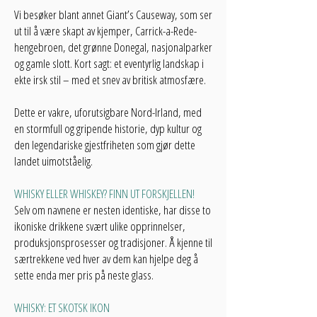
Vi besøker blant annet Giant’s Causeway, som ser
ut til å være skapt av kjemper, Carrick-a-Rede-
hengebroen, det grønne Donegal, nasjonalparker
og gamle slott. Kort sagt: et eventyrlig landskap i
ekte irsk stil – med et snev av britisk atmosfære.
Dette er vakre, uforutsigbare Nord-Irland, med
en stormfull og gripende historie, dyp kultur og
den legendariske gjestfriheten som gjør dette
landet uimotståelig.
WHISKY ELLER WHISKEY? FINN UT FORSKJELLEN!
Selv om navnene er nesten identiske, har disse to
ikoniske drikkene svært ulike opprinnelser,
produksjonsprosesser og tradisjoner. Å kjenne til
særtrekkene ved hver av dem kan hjelpe deg å
sette enda mer pris på neste glass.
WHISKY: ET SKOTSK IKON