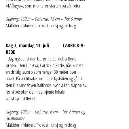
«Måkøya», som markerer starten på vår retur.
Stigning: 160 m – Distanse: 13 km – Tid: 5 timer
Måltider inkludert: frokost, lunsj og middag
Dag 3, mandag 13. juli CARRICK-A-
REDE
I dag krysser vi den berømte Carrick-a-Rede-
broen. Den lille øya, Carrick-a-Rede, nås kun via
en dristig taubro som henger 30 meter over
havet. På vei tilbake forlater vi kyststien og går til
den lille landsbyen Ballintoy, hvor vi kan slappe av
før vi besøker det mest kjente lokale
whiskeydestilleriet.
Stigning: 100 m – Distanse: 6 km – Tid: 2 timer og
30 minutter
Måltider inkludert: frokost, lunsj og middag