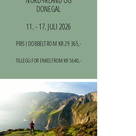
NORD-IRLAND OG
DONEGAL
11. - 17. JULI 2026
PRIS I DOBBELTROM KR 29 365,-
TILLEGG FOR ENKELTROM KR 5640,-