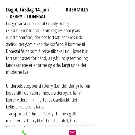
Dag 4, tirsdag 14. juli BUSHMILLS
– DERRY – DONEGAL
I dag drar vi videre mot County Donegal
(Republikken Irland), som regnes som øyas
villeste område, der det fortsatt snakkes irsk
gælisk, det gamle keltiske språket. Å komme til
Donegal føles som å reise tilbake i tid. Høyet blir
fortsatt høstet for hånd, alt går i rolig tempo, og
landskapene er enorme og øde, langt unna det
moderne livet.
Underveis stopper vi i Derry (Londonderry) for en
kort visitt i den vakre middelalderbyen, før vi
kjører videre inn i hjertet av Gaeltacht, det
keltiske kulturens land.
Transporttid: 1 time til Derry, 1 time og 30
minutter fra Derry til vårt neste hotell; Great
Northern Hotel.