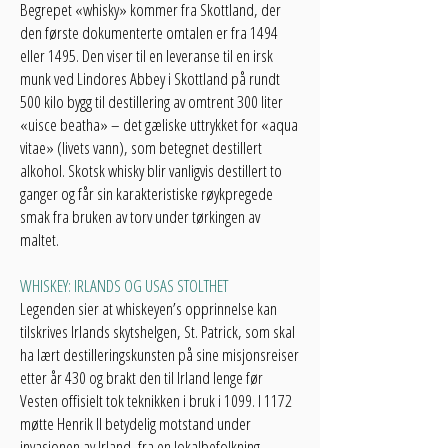
Begrepet «whisky» kommer fra Skottland, der
den første dokumenterte omtalen er fra 1494
eller 1495. Den viser til en leveranse til en irsk
munk ved Lindores Abbey i Skottland på rundt
500 kilo bygg til destillering av omtrent 300 liter
«uisce beatha» – det gæliske uttrykket for «aqua
vitae» (livets vann), som betegnet destillert
alkohol. Skotsk whisky blir vanligvis destillert to
ganger og får sin karakteristiske røykpregede
smak fra bruken av torv under tørkingen av
maltet.
WHISKEY: IRLANDS OG USAS STOLTHET
Legenden sier at whiskeyen’s opprinnelse kan
tilskrives Irlands skytshelgen, St. Patrick, som skal
ha lært destilleringskunsten på sine misjonsreiser
etter år 430 og brakt den til Irland lenge før
Vesten offisielt tok teknikken i bruk i 1099. I 1172
møtte Henrik II betydelig motstand under
invasjonen av Irland, fra en lokalbefolkning