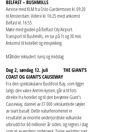
BELFAST – BUSHMILLS
Avreise med KLM fra Oslo Gardermoen kl. 09:20
til Amsterdam. Videre kl. 16:25 med ankomst
Belfast kl. 16:55.
Møte med guiden på Belfast City Airport.
Transport til Bushmills, en tur på 1t og 30 min.
Ankomst til hotellet og innsjekking.
Måltider inkludert: lunsj og middag
Dag 2, søndag 12. juli THE GIANT’S
COAST OG GIANT’S CAUSEWAY
Fra den spektakulære Bushfoot Bay, som ligger
langs den vakre Antrim-kysten, går vi til fots
direkte fra hotellet og til den berømte Giant’s
Causeway, dannet av 37 000 sekskantede søyler
av svart basalt. Dette naturfenomenet er
resultatet av enorme underjordiske vulkanske
utbrudd for 60 millioner år siden, og regnes i dag
som et av verdens underverk. Turen avsluttes nær