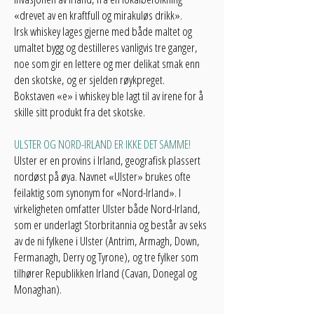
«drevet av en kraftfull og mirakuløs drikk».
Irsk whiskey lages gjerne med både maltet og
umaltet bygg og destilleres vanligvis tre ganger,
noe som gir en lettere og mer delikat smak enn
den skotske, og er sjelden røykpreget.
Bokstaven «e» i whiskey ble lagt til av irene for å
skille sitt produkt fra det skotske.
ULSTER OG NORD-IRLAND ER IKKE DET SAMME!
Ulster er en provins i Irland, geografisk plassert
nordøst på øya. Navnet «Ulster» brukes ofte
feilaktig som synonym for «Nord-Irland». I
virkeligheten omfatter Ulster både Nord-Irland,
som er underlagt Storbritannia og består av seks
av de ni fylkene i Ulster (Antrim, Armagh, Down,
Fermanagh, Derry og Tyrone), og tre fylker som
tilhører Republikken Irland (Cavan, Donegal og
Monaghan).