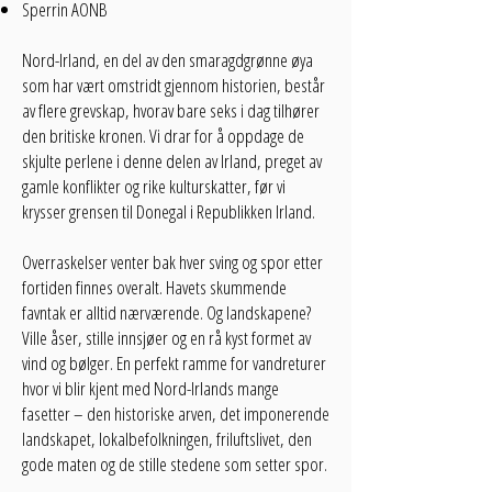
Sperrin AONB
Nord-Irland, en del av den smaragdgrønne øya
som har vært omstridt gjennom historien, består
av flere grevskap, hvorav bare seks i dag tilhører
den britiske kronen. Vi drar for å oppdage de
skjulte perlene i denne delen av Irland, preget av
gamle konflikter og rike kulturskatter, før vi
krysser grensen til Donegal i Republikken Irland.
Overraskelser venter bak hver sving og spor etter
fortiden finnes overalt. Havets skummende
favntak er alltid nærværende. Og landskapene?
Ville åser, stille innsjøer og en rå kyst formet av
vind og bølger. En perfekt ramme for vandreturer
hvor vi blir kjent med Nord-Irlands mange
fasetter – den historiske arven, det imponerende
landskapet, lokalbefolkningen, friluftslivet, den
gode maten og de stille stedene som setter spor.